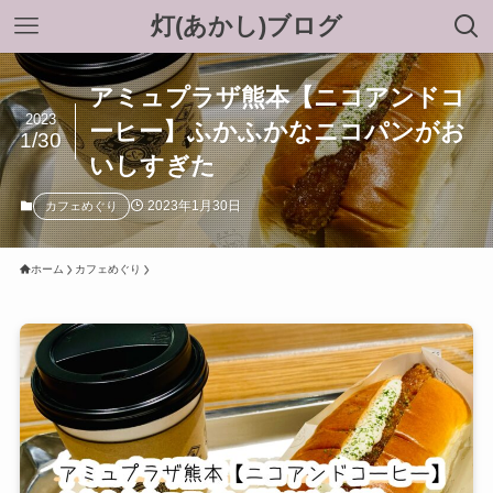
灯(あかし)ブログ
アミュプラザ熊本【ニコアンドコ
2023
ーヒー】ふかふかなニコパンがお
1/30
いしすぎた
2023年1月30日
カフェめぐり
ホーム
カフェめぐり