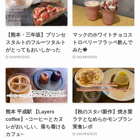
【熊本・三年坂】プリンセ
マックのホワイトチョコス
スタルトのフルーツタルト
トロベリーフラッペ飲んで
がとってもおいしかった
みた🍓
2026年6月9日
2023年9月5日
熊本 平成駅 【Layers
【秋のスタバ新作】焼き栗
coffee】~コーヒーとカヌ
ラテとなめらかモンブラン
レがおいしい、落ち着ける
実食レポ
カフェ~
2022年9月2日