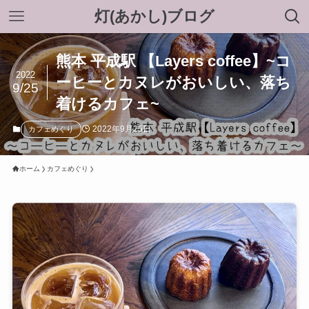
灯(あかし)ブログ
熊本 平成駅 【Layers coffee】~コ
2022
ーヒーとカヌレがおいしい、落ち
9/25
着けるカフェ~
2022年9月25日
カフェめぐり
ホーム
カフェめぐり