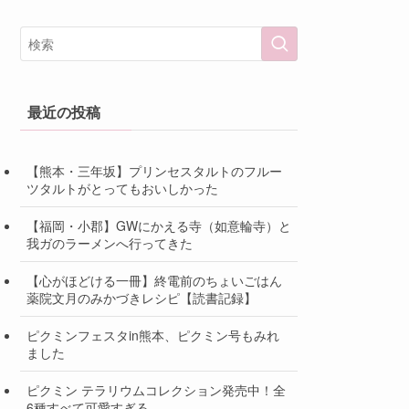
最近の投稿
【熊本・三年坂】プリンセスタルトのフルー
ツタルトがとってもおいしかった
【福岡・小郡】GWにかえる寺（如意輪寺）と
我ガのラーメンへ行ってきた
【心がほどける一冊】終電前のちょいごはん
薬院文月のみかづきレシピ【読書記録】
ピクミンフェスタin熊本、ピクミン号もみれ
ました
ピクミン テラリウムコレクション発売中！全
6種すべて可愛すぎる