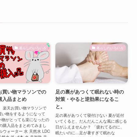
暮らしのいろいろ
暮らしのいろいろ
お買い物マラソンでの
足の裏があつくて眠れない時の
購入品まとめ
対策・やると逆効果になるこ
と。
！ 楽天お買い物マラソンで
買い物をするようになって
足の裏があつくて寝付けない 夏が近付
い物がとっても楽になったの
いてくると、だんだんこんな風に感じる
めの購入品をまとめてみまし
日がふえませんか？ 「疲れてるのに、
ルウォーター 水 天然水 LDC
眠たいのに…足が暑すぎて眠れな
水 2L×6本 水 非加熱 天