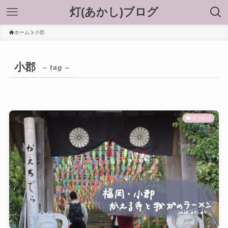
灯(あかし)ブログ
ホーム
小郡
小郡
– tag –
おでかけ