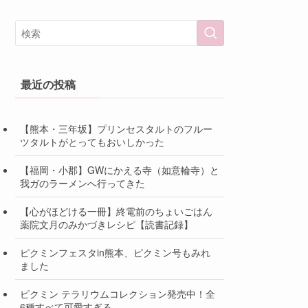
最近の投稿
【熊本・三年坂】プリンセスタルトのフルー
ツタルトがとってもおいしかった
【福岡・小郡】GWにかえる寺（如意輪寺）と
我ガのラーメンへ行ってきた
【心がほどける一冊】終電前のちょいごはん
薬院文月のみかづきレシピ【読書記録】
ピクミンフェスタin熊本、ピクミン号もみれ
ました
ピクミン テラリウムコレクション発売中！全
6種すべて可愛すぎる