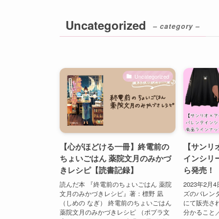
Uncategorized
– category –
Uncategorized
【心がほどける一冊】終電前の
【サンリ
ちょいごはん 薬院文月のみかづ
インシリ
きレシピ【読書記録】
ら発売！
読んだ本 『終電前のちょいごはん 薬院
2023年2
文月のみかづきレシピ』著：標野 凪
ズのバレン
（しめの なぎ） 終電前のちょいごはん
にて販売さ
薬院文月のみかづきレシピ （ポプラ文
分かること